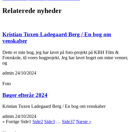
Relaterede nyheder
Kristian Tuxen Ladegaard Berg / En bog om
venskaber
Dette er min bog, jeg har lavet på foto-projekt på KBH Film &
Fotoskole, til vores bogprojekt. Jeg har lavet boget om mine venner,
og
admin
24/10/2024
Foto
Bøger efterår 2024
Kristian Tuxen Ladegaard Berg / En bog om venskaber
admin
24/10/2024
« Forrige
Side
1
Side
2
Side
3
…
Side
37
Næste »