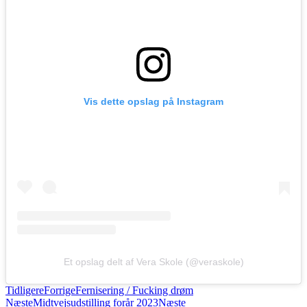
Vis dette opslag på Instagram
Et opslag delt af Vera Skole (@veraskole)
Tidligere
Forrige
Fernisering / Fucking drøm
Næste
Midtvejsudstilling forår 2023
Næste