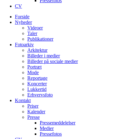
Pressefotos
CV
Forside
Nyheder
Videoer
Taler
Publikationer
Fotoarkiv
Arkitektur
Billeder i medier
Billeder på sociale medier
Portræt
Mode
Reportage
Koncerter
Lukkertid
Erhvervsfoto
Kontakt
Priser
Kalender
Presse
Pressemeddelelser
Medier
Pressefotos