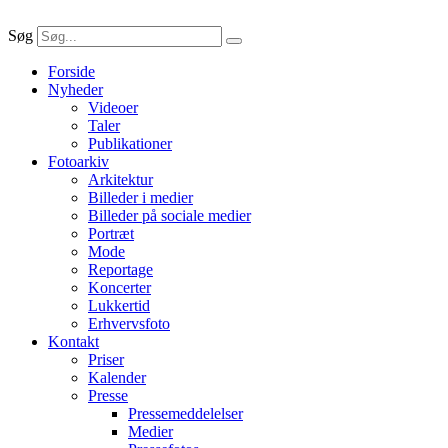
Søg
Forside
Nyheder
Videoer
Taler
Publikationer
Fotoarkiv
Arkitektur
Billeder i medier
Billeder på sociale medier
Portræt
Mode
Reportage
Koncerter
Lukkertid
Erhvervsfoto
Kontakt
Priser
Kalender
Presse
Pressemeddelelser
Medier