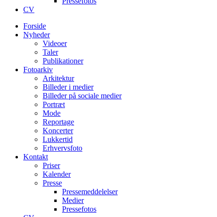
Pressefotos
CV
Forside
Nyheder
Videoer
Taler
Publikationer
Fotoarkiv
Arkitektur
Billeder i medier
Billeder på sociale medier
Portræt
Mode
Reportage
Koncerter
Lukkertid
Erhvervsfoto
Kontakt
Priser
Kalender
Presse
Pressemeddelelser
Medier
Pressefotos