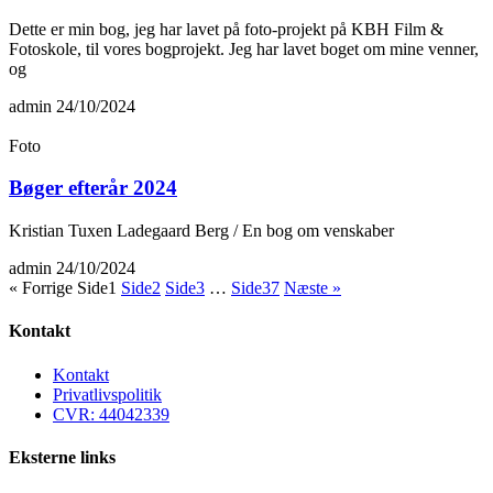
Dette er min bog, jeg har lavet på foto-projekt på KBH Film &
Fotoskole, til vores bogprojekt. Jeg har lavet boget om mine venner,
og
admin
24/10/2024
Foto
Bøger efterår 2024
Kristian Tuxen Ladegaard Berg / En bog om venskaber
admin
24/10/2024
« Forrige
Side
1
Side
2
Side
3
…
Side
37
Næste »
Kontakt
Kontakt
Privatlivspolitik
CVR: 44042339
Eksterne links