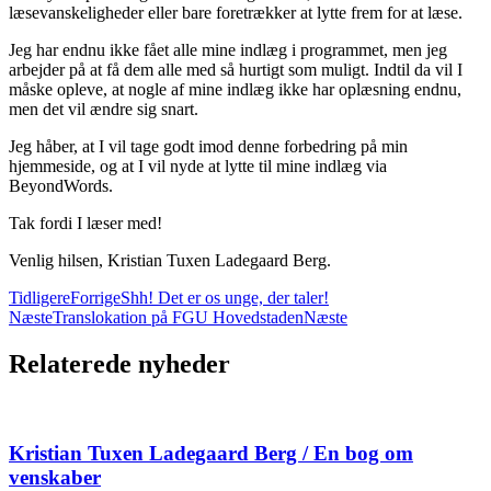
læsevanskeligheder eller bare foretrækker at lytte frem for at læse.
Jeg har endnu ikke fået alle mine indlæg i programmet, men jeg
arbejder på at få dem alle med så hurtigt som muligt. Indtil da vil I
måske opleve, at nogle af mine indlæg ikke har oplæsning endnu,
men det vil ændre sig snart.
Jeg håber, at I vil tage godt imod denne forbedring på min
hjemmeside, og at I vil nyde at lytte til mine indlæg via
BeyondWords.
Tak fordi I læser med!
Venlig hilsen, Kristian Tuxen Ladegaard Berg.
Tidligere
Forrige
Shh! Det er os unge, der taler!
Næste
Translokation på FGU Hovedstaden
Næste
Relaterede nyheder
Kristian Tuxen Ladegaard Berg / En bog om
venskaber