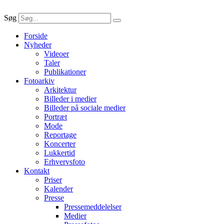
Søg
Forside
Nyheder
Videoer
Taler
Publikationer
Fotoarkiv
Arkitektur
Billeder i medier
Billeder på sociale medier
Portræt
Mode
Reportage
Koncerter
Lukkertid
Erhvervsfoto
Kontakt
Priser
Kalender
Presse
Pressemeddelelser
Medier