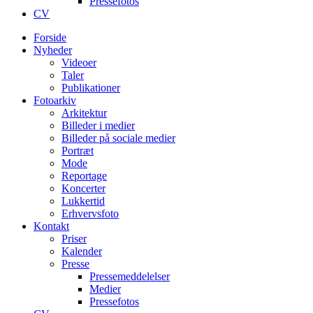
Pressefotos
CV
Forside
Nyheder
Videoer
Taler
Publikationer
Fotoarkiv
Arkitektur
Billeder i medier
Billeder på sociale medier
Portræt
Mode
Reportage
Koncerter
Lukkertid
Erhvervsfoto
Kontakt
Priser
Kalender
Presse
Pressemeddelelser
Medier
Pressefotos