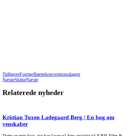
Tidligere
Forrige
Børnekonventionsdagen
Næste
Skitur
Næste
Relaterede nyheder
Kristian Tuxen Ladegaard Berg / En bog om
venskaber
Dette er min bog, jeg har lavet på foto-projekt på KBH Film &