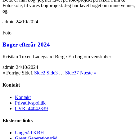
Fotoskole, til vores bogprojekt. Jeg har lavet boget om mine venner,
og
admin
24/10/2024
Foto
Bøger efterår 2024
Kristian Tuxen Ladegaard Berg / En bog om venskaber
admin
24/10/2024
« Forrige
Side
1
Side
2
Side
3
…
Side
37
Næste »
Kontakt
Kontakt
Privatlivspolitik
CVR: 44042339
Eksterne links
Ungeråd KBH
Grønt Generationsråd