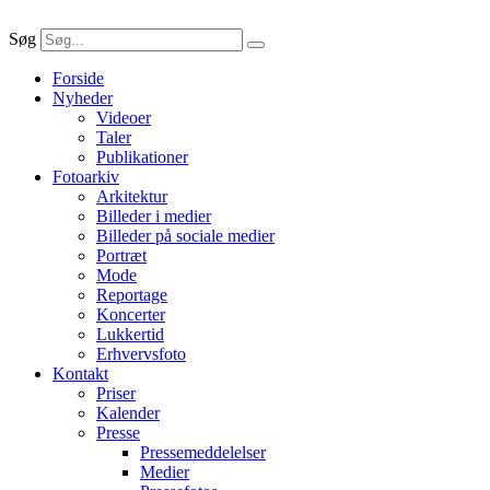
Søg
Forside
Nyheder
Videoer
Taler
Publikationer
Fotoarkiv
Arkitektur
Billeder i medier
Billeder på sociale medier
Portræt
Mode
Reportage
Koncerter
Lukkertid
Erhvervsfoto
Kontakt
Priser
Kalender
Presse
Pressemeddelelser
Medier