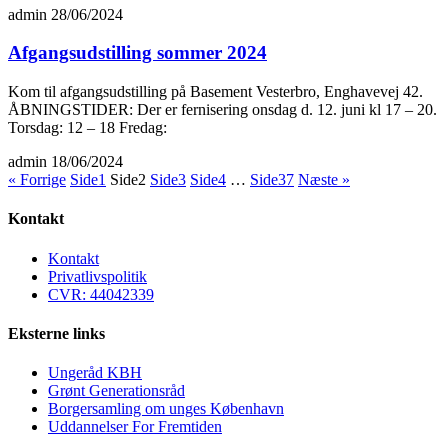
admin
28/06/2024
Afgangsudstilling sommer 2024
Kom til afgangsudstilling på Basement Vesterbro, Enghavevej 42.
ÅBNINGSTIDER: Der er fernisering onsdag d. 12. juni kl 17 – 20.
Torsdag: 12 – 18 Fredag:
admin
18/06/2024
« Forrige
Side
1
Side
2
Side
3
Side
4
…
Side
37
Næste »
Kontakt
Kontakt
Privatlivspolitik
CVR: 44042339
Eksterne links
Ungeråd KBH
Grønt Generationsråd
Borgersamling om unges København
Uddannelser For Fremtiden