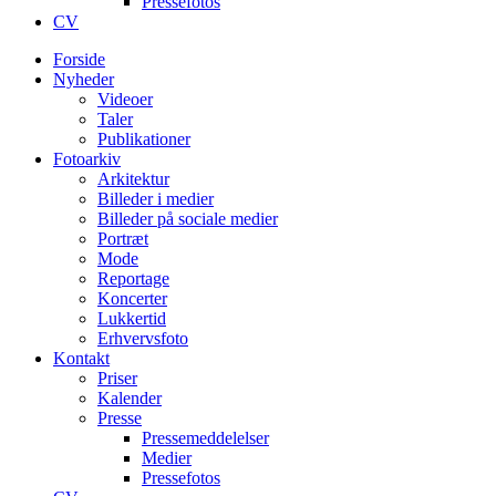
Pressefotos
CV
Forside
Nyheder
Videoer
Taler
Publikationer
Fotoarkiv
Arkitektur
Billeder i medier
Billeder på sociale medier
Portræt
Mode
Reportage
Koncerter
Lukkertid
Erhvervsfoto
Kontakt
Priser
Kalender
Presse
Pressemeddelelser
Medier
Pressefotos