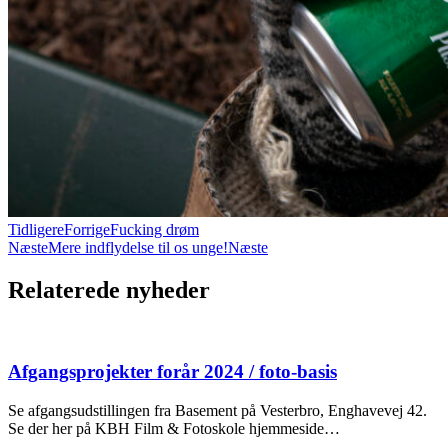
Tidligere
Forrige
Fucking drøm
Næste
Mere indflydelse til os unge!
Næste
Relaterede nyheder
Afgangsprojekter forår 2024 / foto-basis
Se afgangsudstillingen fra Basement på Vesterbro, Enghavevej 42.
Se der her på KBH Film & Fotoskole hjemmeside…