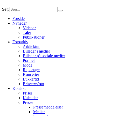
Søg
Forside
Nyheder
Videoer
Taler
Publikationer
Fotoarkiv
Arkitektur
Billeder i medier
Billeder på sociale medier
Portræt
Mode
Reportage
Koncerter
Lukkertid
Erhvervsfoto
Kontakt
Priser
Kalender
Presse
Pressemeddelelser
Medier