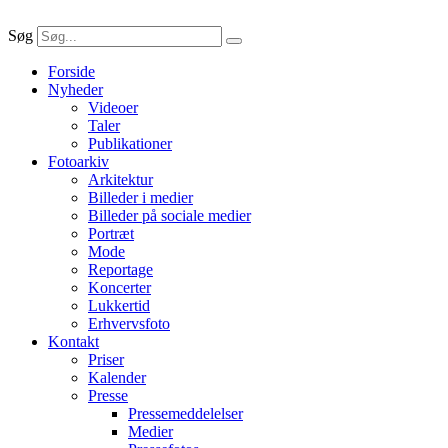
Søg
Forside
Nyheder
Videoer
Taler
Publikationer
Fotoarkiv
Arkitektur
Billeder i medier
Billeder på sociale medier
Portræt
Mode
Reportage
Koncerter
Lukkertid
Erhvervsfoto
Kontakt
Priser
Kalender
Presse
Pressemeddelelser
Medier