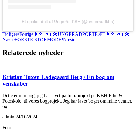
Et opslag delt af Ungeråd KBH (@ungeraadkbh)
Tidligere
Forrige
👩🏼‍🤝‍👨🏽UNGERÅDPORTRÆT👩🏼‍🤝‍👨🏽
Næste
FØRSTE STORMØDE!
Næste
Relaterede nyheder
Kristian Tuxen Ladegaard Berg / En bog om
venskaber
Dette er min bog, jeg har lavet på foto-projekt på KBH Film &
Fotoskole, til vores bogprojekt. Jeg har lavet boget om mine venner,
og
admin
24/10/2024
Foto