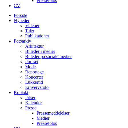
Pressefotos
CV
Forside
Nyheder
Videoer
Taler
Publikationer
Fotoarkiv
Arkitektur
Billeder i medier
Billeder på sociale medier
Portræt
Mode
Reportage
Koncerter
Lukkertid
Erhvervsfoto
Kontakt
Priser
Kalender
Presse
Pressemeddelelser
Medier
Pressefotos